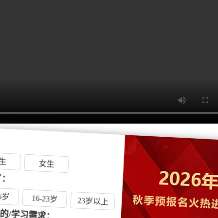
生
女生
：
6岁
16-23岁
23岁以上