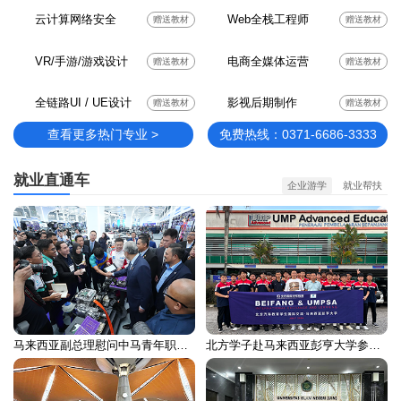
云计算网络安全
Web全栈工程师
赠送教材
赠送教材
VR/手游/游戏设计
电商全媒体运营
赠送教材
赠送教材
全链路UI / UE设计
影视后期制作
赠送教材
赠送教材
查看更多热门专业 >
免费热线：0371-6686-3333
就业直通车
企业游学
就业帮扶
马来西亚副总理慰问中马青年职业培训留学生
北方学子赴马来西亚彭亨大学参加国际交流