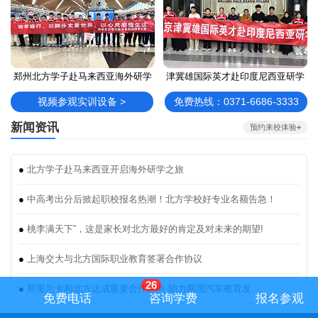
郑州北方学子赴马来西亚海外研学
津冀雄国际英才赴印度尼西亚研学
视频参观实训设备 >
免费热线：0371-6686-3333
新闻资讯
预约来校体验
+
●
北方学子赴马来西亚开启海外研学之旅
●
中高考出分后掀起职校报名热潮！北方学校好专业名额告急！
●
桃李满天下”，这是家长对北方最好的肯定及对未来的期望!
●
上海交大与北方国际职业教育签署合作协议
26
●
斯里兰卡和北方达成重要合作意向 助力两国汽车教育发
免费电话
咨询学费
报名参观