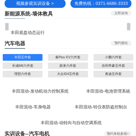
视频参观实训设备 >
免费热线：0371-6686-3333
新能源系统-墙体教具
立即咨询
丰田底盘动态运行
汽车电器
预约接站
丰田五件套
秦Plus-EV六件套
小鹏六件套
长城M6六件套
蔚来六件套
吉利帝豪五件套
理想六件套
大众ID4五件套
奥迪五件套
丰田混动-发动机动力控制系统
丰田混动-电池管理系統
丰田混动-车身电器
丰田混动-转仪表防盗控制台
丰田混动-动转向与自动空调系统
实训设备--汽车电机
预约来校参观+