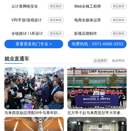
云计算网络安全
Web全栈工程师
赠送教材
赠送教材
VR/手游/游戏设计
电商全媒体运营
赠送教材
赠送教材
全链路UI / UE设计
影视后期制作
赠送教材
赠送教材
查看更多热门专业 >
免费热线：0371-6686-3333
就业直通车
企业游学
就业帮扶
马来西亚副总理慰问中马青年职业培训留学生
北方学子赴马来西亚彭亨大学参加国际交流