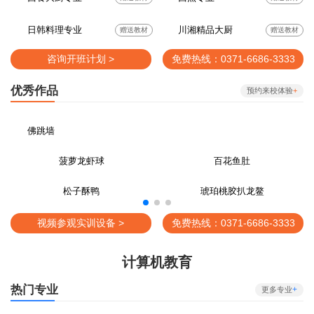
日韩料理专业
川湘精品大厨
赠送教材
赠送教材
咨询开班计划 >
免费热线：0371-6686-3333
优秀作品
预约来校体验
+
佛跳墙
菠萝龙虾球
百花鱼肚
松子酥鸭
琥珀桃胶扒龙鳌
视频参观实训设备 >
免费热线：0371-6686-3333
计算机教育
热门专业
+
更多专业