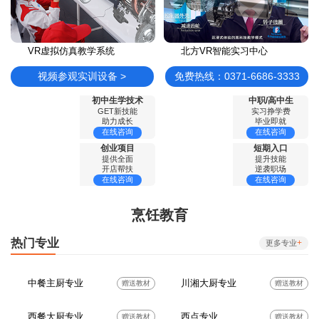
VR虚拟仿真教学系统
北方VR智能实习中心
视频参观实训设备 >
免费热线：0371-6686-3333
初中生学技术
中职/高中生
GET新技能
实习挣学费
助力成长
毕业即就
在线咨询
在线咨询
创业项目
短期入口
提供全面
提升技能
开店帮扶
逆袭职场
在线咨询
在线咨询
烹饪教育
热门专业
+
更多专业
中餐主厨专业
川湘大厨专业
赠送教材
赠送教材
西餐大厨专业
西点专业
赠送教材
赠送教材