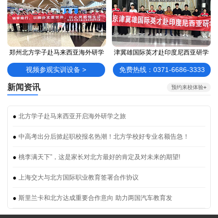
郑州北方学子赴马来西亚海外研学
津冀雄国际英才赴印度尼西亚研学
视频参观实训设备 >
免费热线：0371-6686-3333
新闻资讯
预约来校体验
+
●
北方学子赴马来西亚开启海外研学之旅
●
中高考出分后掀起职校报名热潮！北方学校好专业名额告急！
●
桃李满天下”，这是家长对北方最好的肯定及对未来的期望!
●
上海交大与北方国际职业教育签署合作协议
●
斯里兰卡和北方达成重要合作意向 助力两国汽车教育发