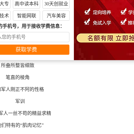
大专
高中读本科
30天创就业
不开教官们的“精雕细琢”
技术
智能网联
汽车美容
不仅凝聚了他们的心血
的手机号，用于接收学费信息：
是见证了他们的成长
环绕视角皆方块
所叠所整皆细致
笔直的棱角
如军人刚正不阿的性格
军人一丝不苟的精益求精
他们特有的“肌肉记忆”