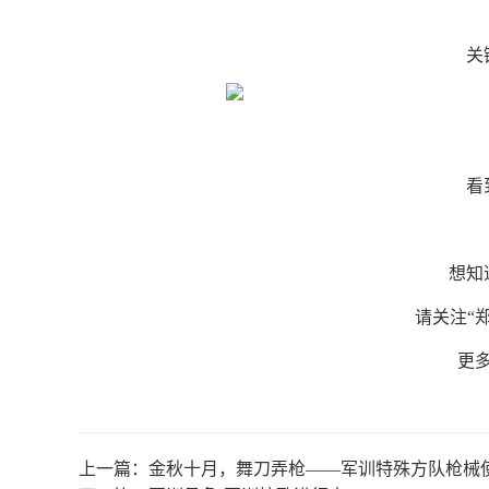
关
看
想知
请关注“
更
上一篇：
金秋十月，舞刀弄枪——军训特殊方队枪械使