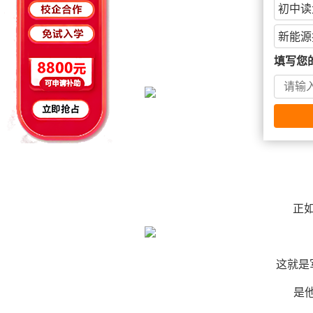
初中读
都离
新能源
它
填写您
更
正
这就是
是