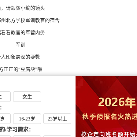
面，请跟随小编的镜头
郑州北方学校军训教官的宿舍
起看看教官的军营内务
给人印象最深的要数
方正正的“豆腐块”啦
官宿舍最亮丽的一道风景
生
女生
日复一日的打磨刻棱
：
赋予青春别样的色彩
6岁
16-23岁
23岁以上
的/学习需求：
一床棱角分明的被子