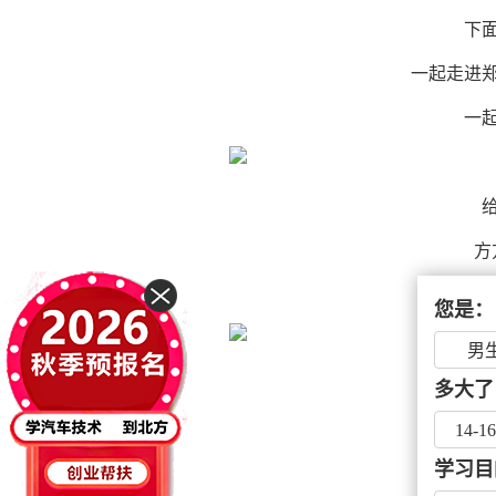
下
一起走进
一
方
这是教
您是：
男
多大了
14-1
学习目
每