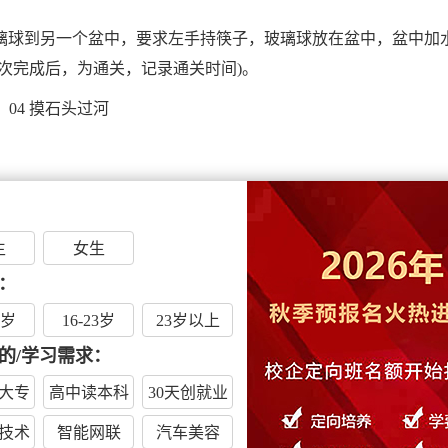
玻璃球到另一个盆中，要求左手持筷子，玻璃球放在盆中，盆中加
依次完成后，为通关，记录通关时间)。
04 摸石头过河
生
女生
3块泡沫块，脚踩泡沫块向前行进，中间不能落地，中途落地要
：
点，接力下一个人，再由起点回到终点，为结束，记录时间。用
6岁
16-23岁
23岁以上
的/学习需求：
05 心心相印
大专
高中读本科
30天创就业
技术
智能网联
汽车美容