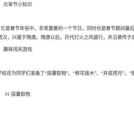
元宵节小知识
节”。它是春节年俗中，非常重要的一个节日，同时也是春节期间最
西汉，兴盛于隋唐。隋唐以后，历代灯火之风盛行，并沿袭传于
趣味闯关游戏
校还为同学们准备了“探囊取物”、“移花接木”、“井底捞月”、“
01 探囊取物