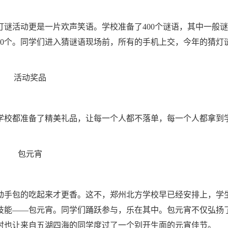
谜活动更是一片欢声笑语。学校准备了400个谜语，其中一般谜语
50个。同学们进入猜谜语现场前，所有的手机上交，今年的猜灯
活动奖品
学校都准备了精美礼品，让每一个人都不落单，每一个人都拿到
包元宵
动手包的吃起来才更香。这不，郑州北方学校早已经安排上，学
技能——包元宵。同学们踊跃参与，乐在其中。包元宵不仅弘扬
时也让来自五湖四海的同学度过了一个别开生面的元宵佳节。