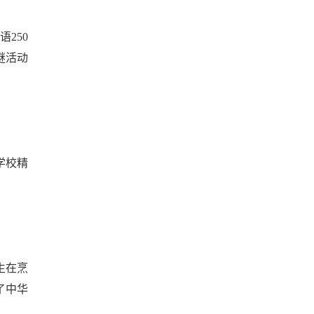
250
谜活动
学校精
生在烹
了中华