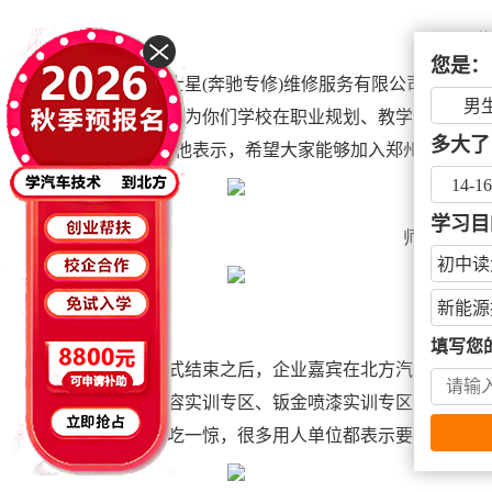
您是：
郑州骑士星(奔驰专修)维修服务有限公司范总在
男
汽车学校，因为你们学校在职业规划、教学、日常管
多大了
深厚。”同时他表示，希望大家能够加入郑州骑士星
14-1
学习目
师恩难忘 
初中读
新能源
参
填写您
开幕仪式结束之后，企业嘉宾在北方汽车学校领
迪车间、美容实训专区、钣金喷漆实训专区以及汽车
展，他们大吃一惊，很多用人单位都表示要与我校达