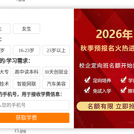
郑州骑士星范总讲话
讲话中说：“我已不是第一次来郑州北方，我们公司很多员工都来
生
女生
理、学生职业素养等方面都走在行业前沿，所以我对郑州北方感
：
一起奋斗与进步，共同开启一番事业。
6岁
16-23岁
23岁以上
的/学习需求：
出色毕业生代表为恩师送锦旗
大专
高中读本科
30天创就业
技术
智能网联
汽车美容
会企业领导参观实训楼
的手机号，用于接收学费信息：
导的陪同下，参观了学校的实训楼，高大上的奔驰车间、宝马车
博物馆，各用人单位大大赞赏了我校的教学设备，看到我校的快
成长期合作的意向。