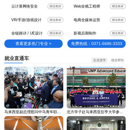
云计算网络安全
Web全栈工程师
赠送教材
赠送教材
VR/手游/游戏设计
电商全媒体运营
赠送教材
赠送教材
全链路UI / UE设计
影视后期制作
赠送教材
赠送教材
查看更多热门专业 >
免费热线：0371-6686-3333
就业直通车
企业游学
就业帮扶
马来西亚副总理慰问中马青年职业培训留学生
北方学子赴马来西亚彭亨大学参加国际交流