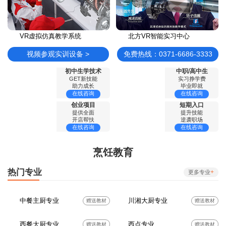
VR虚拟仿真教学系统
北方VR智能实习中心
视频参观实训设备 >
免费热线：0371-6686-3333
初中生学技术
中职/高中生
GET新技能
实习挣学费
助力成长
毕业即就
在线咨询
在线咨询
创业项目
短期入口
提供全面
提升技能
开店帮扶
逆袭职场
在线咨询
在线咨询
烹饪教育
热门专业
+
更多专业
中餐主厨专业
川湘大厨专业
赠送教材
赠送教材
西餐大厨专业
西点专业
赠送教材
赠送教材