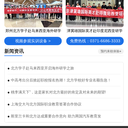
郑州北方学子赴马来西亚海外研学
津冀雄国际英才赴印度尼西亚研学
视频参观实训设备 >
免费热线：0371-6686-3333
新闻资讯
预约来校体验
+
●
北方学子赴马来西亚开启海外研学之旅
●
中高考出分后掀起职校报名热潮！北方学校好专业名额告急！
●
桃李满天下”，这是家长对北方最好的肯定及对未来的期望!
●
上海交大与北方国际职业教育签署合作协议
●
斯里兰卡和北方达成重要合作意向 助力两国汽车教育发