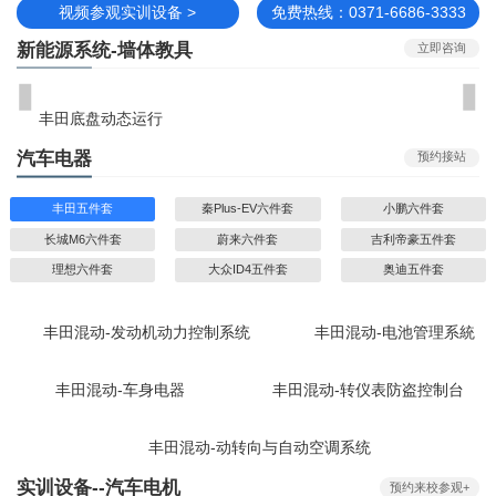
视频参观实训设备 >
免费热线：0371-6686-3333
新能源系统-墙体教具
立即咨询
丰田底盘动态运行
汽车电器
预约接站
丰田五件套
秦Plus-EV六件套
小鹏六件套
长城M6六件套
蔚来六件套
吉利帝豪五件套
理想六件套
大众ID4五件套
奥迪五件套
丰田混动-发动机动力控制系统
丰田混动-电池管理系統
丰田混动-车身电器
丰田混动-转仪表防盗控制台
丰田混动-动转向与自动空调系统
实训设备--汽车电机
预约来校参观+