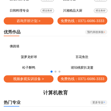
日韩料理专业
川湘精品大厨
赠送教材
赠送教材
咨询开班计划 >
免费热线：0371-6686-3333
优秀作品
预约来校体验
+
佛跳墙
菠萝龙虾球
百花鱼肚
松子酥鸭
琥珀桃胶扒龙鳌
视频参观实训设备 >
免费热线：0371-6686-3333
计算机教育
热门专业
+
更多专业