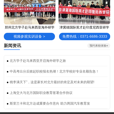
郑州北方学子赴马来西亚海外研学
津冀雄国际英才赴印度尼西亚研学
视频参观实训设备 >
免费热线：0371-6686-3333
新闻资讯
预约来校体验
+
●
北方学子赴马来西亚开启海外研学之旅
●
中高考出分后掀起职校报名热潮！北方学校好专业名额告急！
●
桃李满天下”，这是家长对北方最好的肯定及对未来的期望!
●
上海交大与北方国际职业教育签署合作协议
●
斯里兰卡和北方达成重要合作意向 助力两国汽车教育发