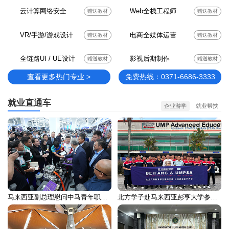
云计算网络安全
Web全栈工程师
赠送教材
赠送教材
VR/手游/游戏设计
电商全媒体运营
赠送教材
赠送教材
全链路UI / UE设计
影视后期制作
赠送教材
赠送教材
查看更多热门专业 >
免费热线：0371-6686-3333
就业直通车
企业游学
就业帮扶
马来西亚副总理慰问中马青年职业培训留学生
北方学子赴马来西亚彭亨大学参加国际交流