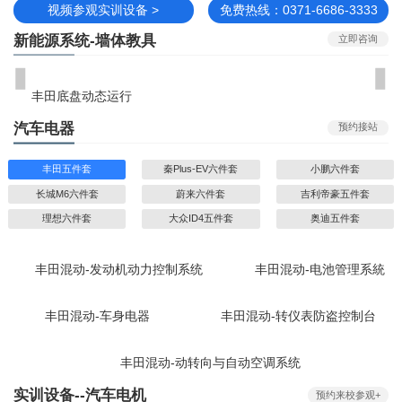
视频参观实训设备 >
免费热线：0371-6686-3333
新能源系统-墙体教具
立即咨询
丰田底盘动态运行
汽车电器
预约接站
丰田五件套
秦Plus-EV六件套
小鹏六件套
长城M6六件套
蔚来六件套
吉利帝豪五件套
理想六件套
大众ID4五件套
奥迪五件套
丰田混动-发动机动力控制系统
丰田混动-电池管理系統
丰田混动-车身电器
丰田混动-转仪表防盗控制台
丰田混动-动转向与自动空调系统
实训设备--汽车电机
预约来校参观+