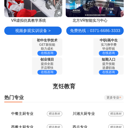
VR虚拟仿真教学系统
北方VR智能实习中心
视频参观实训设备 >
免费热线：0371-6686-3333
初中生学技术
中职/高中生
GET新技能
实习挣学费
助力成长
毕业即就
在线咨询
在线咨询
创业项目
短期入口
提供全面
提升技能
开店帮扶
逆袭职场
在线咨询
在线咨询
烹饪教育
热门专业
+
更多专业
中餐主厨专业
川湘大厨专业
赠送教材
赠送教材
西餐大厨专业
西点专业
赠送教材
赠送教材