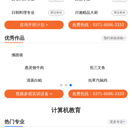
日韩料理专业
川湘精品大厨
赠送教材
赠送教材
咨询开班计划 >
免费热线：0371-6686-3333
优秀作品
预约来校体验
+
佛跳墙
菠萝龙虾球
百花鱼肚
松子酥鸭
琥珀桃胶扒龙鳌
视频参观实训设备 >
免费热线：0371-6686-3333
计算机教育
热门专业
+
更多专业