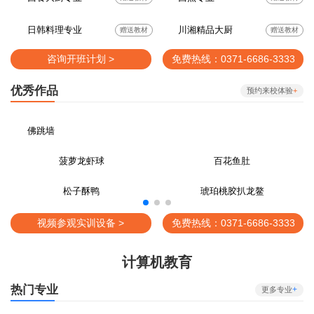
日韩料理专业
川湘精品大厨
赠送教材
赠送教材
咨询开班计划 >
免费热线：0371-6686-3333
优秀作品
预约来校体验
+
佛跳墙
菠萝龙虾球
百花鱼肚
松子酥鸭
琥珀桃胶扒龙鳌
视频参观实训设备 >
免费热线：0371-6686-3333
计算机教育
热门专业
+
更多专业