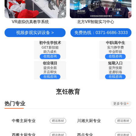
VR虚拟仿真教学系统
北方VR智能实习中心
视频参观实训设备 >
免费热线：0371-6686-3333
初中生学技术
中职/高中生
GET新技能
实习挣学费
助力成长
毕业即就
在线咨询
在线咨询
创业项目
短期入口
提供全面
提升技能
开店帮扶
逆袭职场
在线咨询
在线咨询
烹饪教育
热门专业
+
更多专业
中餐主厨专业
川湘大厨专业
赠送教材
赠送教材
西餐大厨专业
西点专业
赠送教材
赠送教材