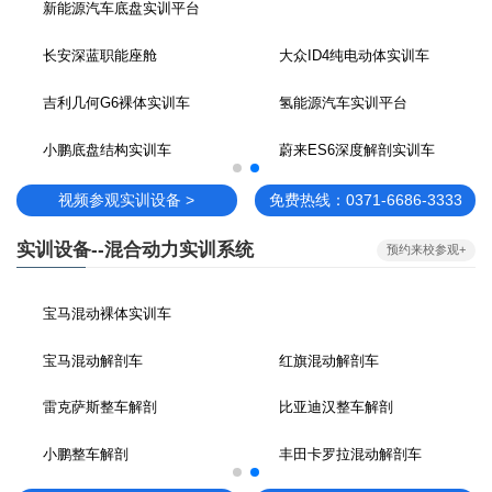
新能源汽车底盘实训平台
长安深蓝职能座舱
大众ID4纯电动体实训车
吉利几何G6裸体实训车
氢能源汽车实训平台
小鹏底盘结构实训车
蔚来ES6深度解剖实训车
视频参观实训设备 >
免费热线：0371-6686-3333
实训设备--混合动力实训系统
预约来校参观+
宝马混动裸体实训车
宝马混动解剖车
红旗混动解剖车
雷克萨斯整车解剖
比亚迪汉整车解剖
小鹏整车解剖
丰田卡罗拉混动解剖车