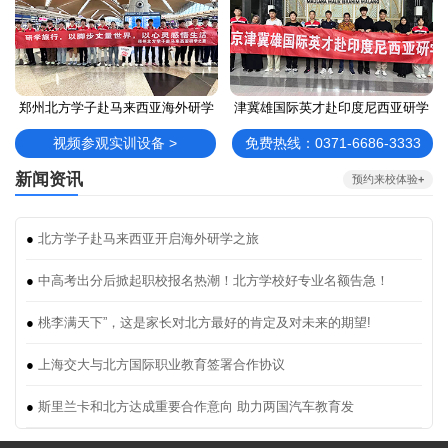
郑州北方学子赴马来西亚海外研学
津冀雄国际英才赴印度尼西亚研学
视频参观实训设备 >
免费热线：0371-6686-3333
新闻资讯
预约来校体验
+
●
北方学子赴马来西亚开启海外研学之旅
●
中高考出分后掀起职校报名热潮！北方学校好专业名额告急！
●
桃李满天下”，这是家长对北方最好的肯定及对未来的期望!
●
上海交大与北方国际职业教育签署合作协议
●
斯里兰卡和北方达成重要合作意向 助力两国汽车教育发