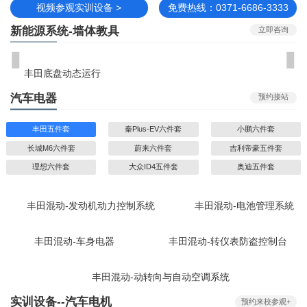
视频参观实训设备 >
免费热线：0371-6686-3333
新能源系统-墙体教具
立即咨询
丰田底盘动态运行
汽车电器
预约接站
丰田五件套
秦Plus-EV六件套
小鹏六件套
长城M6六件套
蔚来六件套
吉利帝豪五件套
理想六件套
大众ID4五件套
奥迪五件套
丰田混动-发动机动力控制系统
丰田混动-电池管理系統
丰田混动-车身电器
丰田混动-转仪表防盗控制台
丰田混动-动转向与自动空调系统
实训设备--汽车电机
预约来校参观+