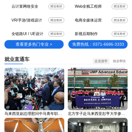
云计算网络安全
Web全栈工程师
赠送教材
赠送教材
VR/手游/游戏设计
电商全媒体运营
赠送教材
赠送教材
全链路UI / UE设计
影视后期制作
赠送教材
赠送教材
查看更多热门专业 >
免费热线：0371-6686-3333
就业直通车
企业游学
就业帮扶
马来西亚副总理慰问中马青年职业培训留学生
北方学子赴马来西亚彭亨大学参加国际交流