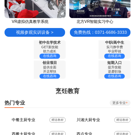
VR虚拟仿真教学系统
北方VR智能实习中心
视频参观实训设备 >
免费热线：0371-6686-3333
初中生学技术
中职/高中生
GET新技能
实习挣学费
助力成长
毕业即就
在线咨询
在线咨询
创业项目
短期入口
提供全面
提升技能
开店帮扶
逆袭职场
在线咨询
在线咨询
烹饪教育
热门专业
+
更多专业
中餐主厨专业
川湘大厨专业
赠送教材
赠送教材
西餐大厨专业
西点专业
赠送教材
赠送教材