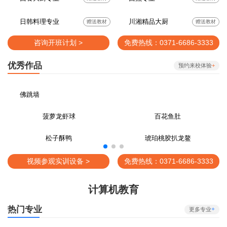
日韩料理专业
川湘精品大厨
赠送教材
赠送教材
咨询开班计划 >
免费热线：0371-6686-3333
优秀作品
预约来校体验
+
佛跳墙
菠萝龙虾球
百花鱼肚
松子酥鸭
琥珀桃胶扒龙鳌
视频参观实训设备 >
免费热线：0371-6686-3333
计算机教育
热门专业
+
更多专业