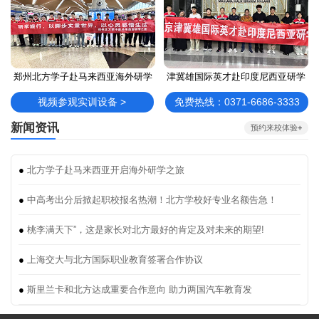
郑州北方学子赴马来西亚海外研学
津冀雄国际英才赴印度尼西亚研学
视频参观实训设备 >
免费热线：0371-6686-3333
新闻资讯
预约来校体验
+
●
北方学子赴马来西亚开启海外研学之旅
●
中高考出分后掀起职校报名热潮！北方学校好专业名额告急！
●
桃李满天下”，这是家长对北方最好的肯定及对未来的期望!
●
上海交大与北方国际职业教育签署合作协议
●
斯里兰卡和北方达成重要合作意向 助力两国汽车教育发