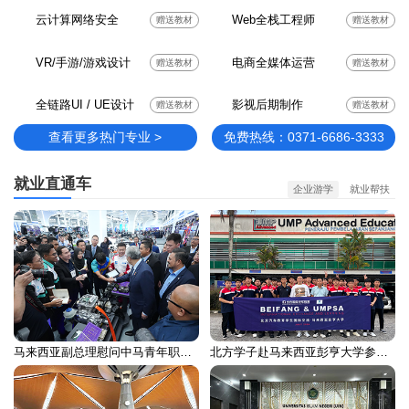
云计算网络安全
Web全栈工程师
赠送教材
赠送教材
VR/手游/游戏设计
电商全媒体运营
赠送教材
赠送教材
全链路UI / UE设计
影视后期制作
赠送教材
赠送教材
查看更多热门专业 >
免费热线：0371-6686-3333
就业直通车
企业游学
就业帮扶
马来西亚副总理慰问中马青年职业培训留学生
北方学子赴马来西亚彭亨大学参加国际交流