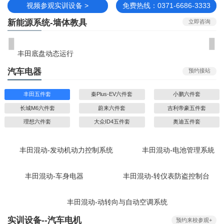
视频参观实训设备 >
免费热线：0371-6686-3333
新能源系统-墙体教具
立即咨询
丰田底盘动态运行
汽车电器
预约接站
丰田五件套
秦Plus-EV六件套
小鹏六件套
长城M6六件套
蔚来六件套
吉利帝豪五件套
理想六件套
大众ID4五件套
奥迪五件套
丰田混动-发动机动力控制系统
丰田混动-电池管理系統
丰田混动-车身电器
丰田混动-转仪表防盗控制台
丰田混动-动转向与自动空调系统
实训设备--汽车电机
预约来校参观+