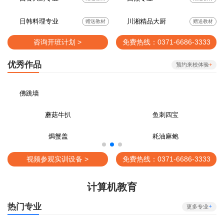
日韩料理专业
川湘精品大厨
赠送教材
赠送教材
咨询开班计划 >
免费热线：0371-6686-3333
优秀作品
预约来校体验
+
佛跳墙
蘑菇牛扒
鱼刺四宝
焗蟹盖
耗油麻鲍
视频参观实训设备 >
免费热线：0371-6686-3333
计算机教育
热门专业
+
更多专业