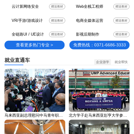
云计算网络安全
Web全栈工程师
赠送教材
赠送教材
VR/手游/游戏设计
电商全媒体运营
赠送教材
赠送教材
全链路UI / UE设计
影视后期制作
赠送教材
赠送教材
查看更多热门专业 >
免费热线：0371-6686-3333
就业直通车
企业游学
就业帮扶
马来西亚副总理慰问中马青年职业培训留学生
北方学子赴马来西亚彭亨大学参加国际交流