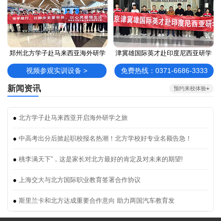
郑州北方学子赴马来西亚海外研学
津冀雄国际英才赴印度尼西亚研学
视频参观实训设备 >
免费热线：0371-6686-3333
新闻资讯
预约来校体验
+
●
北方学子赴马来西亚开启海外研学之旅
●
中高考出分后掀起职校报名热潮！北方学校好专业名额告急！
●
桃李满天下”，这是家长对北方最好的肯定及对未来的期望!
●
上海交大与北方国际职业教育签署合作协议
●
斯里兰卡和北方达成重要合作意向 助力两国汽车教育发