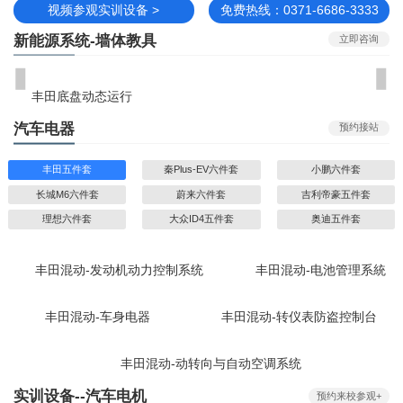
视频参观实训设备 >
免费热线：0371-6686-3333
新能源系统-墙体教具
立即咨询
丰田底盘动态运行
汽车电器
预约接站
丰田五件套
秦Plus-EV六件套
小鹏六件套
长城M6六件套
蔚来六件套
吉利帝豪五件套
理想六件套
大众ID4五件套
奥迪五件套
丰田混动-发动机动力控制系统
丰田混动-电池管理系統
丰田混动-车身电器
丰田混动-转仪表防盗控制台
丰田混动-动转向与自动空调系统
实训设备--汽车电机
预约来校参观+