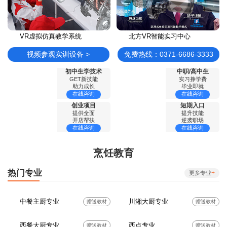
VR虚拟仿真教学系统
北方VR智能实习中心
视频参观实训设备 >
免费热线：0371-6686-3333
初中生学技术
中职/高中生
GET新技能
实习挣学费
助力成长
毕业即就
在线咨询
在线咨询
创业项目
短期入口
提供全面
提升技能
开店帮扶
逆袭职场
在线咨询
在线咨询
烹饪教育
热门专业
+
更多专业
中餐主厨专业
川湘大厨专业
赠送教材
赠送教材
西餐大厨专业
西点专业
赠送教材
赠送教材