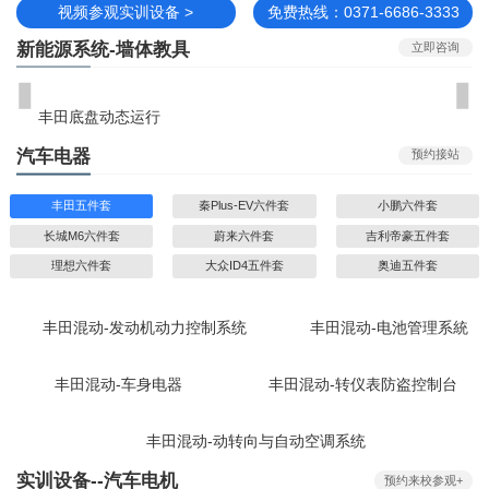
视频参观实训设备 >
免费热线：0371-6686-3333
新能源系统-墙体教具
立即咨询
丰田底盘动态运行
汽车电器
预约接站
丰田五件套
秦Plus-EV六件套
小鹏六件套
长城M6六件套
蔚来六件套
吉利帝豪五件套
理想六件套
大众ID4五件套
奥迪五件套
丰田混动-发动机动力控制系统
丰田混动-电池管理系統
丰田混动-车身电器
丰田混动-转仪表防盗控制台
丰田混动-动转向与自动空调系统
实训设备--汽车电机
预约来校参观+