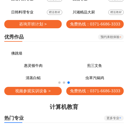
日韩料理专业
川湘精品大厨
赠送教材
赠送教材
咨询开班计划 >
免费热线：0371-6686-3333
优秀作品
预约来校体验
+
佛跳墙
菠萝龙虾球
百花鱼肚
松子酥鸭
琥珀桃胶扒龙鳌
视频参观实训设备 >
免费热线：0371-6686-3333
计算机教育
热门专业
+
更多专业