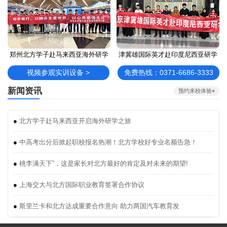
郑州北方学子赴马来西亚海外研学
津冀雄国际英才赴印度尼西亚研学
视频参观实训设备 >
免费热线：0371-6686-3333
新闻资讯
预约来校体验
+
●
北方学子赴马来西亚开启海外研学之旅
●
中高考出分后掀起职校报名热潮！北方学校好专业名额告急！
●
桃李满天下”，这是家长对北方最好的肯定及对未来的期望!
●
上海交大与北方国际职业教育签署合作协议
●
斯里兰卡和北方达成重要合作意向 助力两国汽车教育发