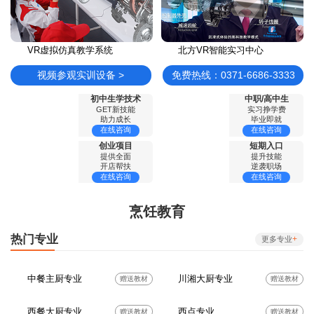
VR虚拟仿真教学系统
北方VR智能实习中心
视频参观实训设备 >
免费热线：0371-6686-3333
初中生学技术
中职/高中生
GET新技能
实习挣学费
助力成长
毕业即就
在线咨询
在线咨询
创业项目
短期入口
提供全面
提升技能
开店帮扶
逆袭职场
在线咨询
在线咨询
烹饪教育
热门专业
+
更多专业
中餐主厨专业
川湘大厨专业
赠送教材
赠送教材
西餐大厨专业
西点专业
赠送教材
赠送教材