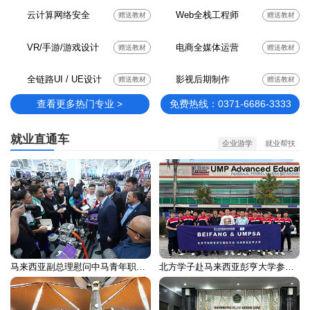
云计算网络安全
Web全栈工程师
赠送教材
赠送教材
VR/手游/游戏设计
电商全媒体运营
赠送教材
赠送教材
全链路UI / UE设计
影视后期制作
赠送教材
赠送教材
查看更多热门专业 >
免费热线：0371-6686-3333
就业直通车
企业游学
就业帮扶
马来西亚副总理慰问中马青年职业培训留学生
北方学子赴马来西亚彭亨大学参加国际交流