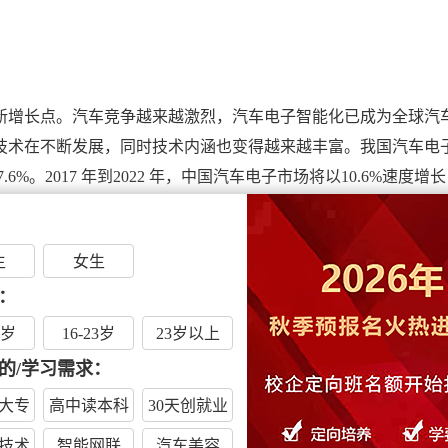
新增长点。汽车竞争越来越激烈，汽车电子智能化已成为全球汽
技术在不断发展，同时技术内涵也变得越来越丰富。我国汽车电
17.6%。2017 年到2022 年，中国汽车电子市场将以10.6%速度增
策导向两大因素。汽车电子种类较多，按应用领域可分为汽车电
)、车载电子电器(安全舒适、娱-乐通讯)等;按用途可分为传感
生
女生
：
6岁
16-23岁
23岁以上
的/学习需求：
大专
高中读本科
30天创就业
技术
智能网联
汽车美容