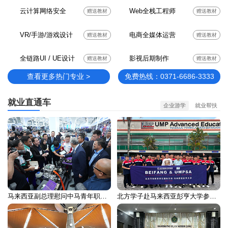
云计算网络安全
Web全栈工程师
赠送教材
赠送教材
VR/手游/游戏设计
电商全媒体运营
赠送教材
赠送教材
全链路UI / UE设计
影视后期制作
赠送教材
赠送教材
查看更多热门专业 >
免费热线：0371-6686-3333
就业直通车
企业游学
就业帮扶
马来西亚副总理慰问中马青年职业培训留学生
北方学子赴马来西亚彭亨大学参加国际交流