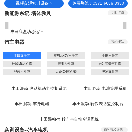
视频参观实训设备 >
免费热线：0371-6686-3333
新能源系统-墙体教具
立即咨询
丰田底盘动态运行
汽车电器
预约接站
丰田五件套
秦Plus-EV六件套
小鹏六件套
长城M6六件套
蔚来六件套
吉利帝豪五件套
理想六件套
大众ID4五件套
奥迪五件套
丰田混动-发动机动力控制系统
丰田混动-电池管理系統
丰田混动-车身电器
丰田混动-转仪表防盗控制台
丰田混动-动转向与自动空调系统
实训设备--汽车电机
预约来校参观+