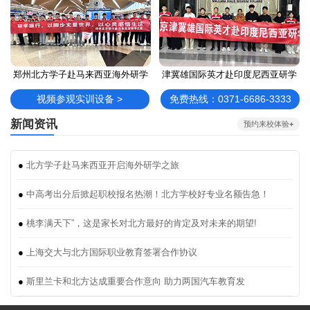
郑州北方学子赴马来西亚海外研学
津冀雄国际英才赴印度尼西亚研学
视频参观实训设备 >
免费热线：0371-6686-3333
新闻资讯
预约来校体验
+
●
北方学子赴马来西亚开启海外研学之旅
●
中高考出分后掀起职校报名热潮！北方学校好专业名额告急！
●
桃李满天下”，这是家长对北方最好的肯定及对未来的期望!
●
上海交大与北方国际职业教育签署合作协议
●
斯里兰卡和北方达成重要合作意向 助力两国汽车教育发