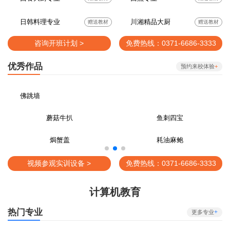
日韩料理专业
川湘精品大厨
赠送教材
赠送教材
咨询开班计划 >
免费热线：0371-6686-3333
优秀作品
预约来校体验
+
佛跳墙
蘑菇牛扒
鱼刺四宝
焗蟹盖
耗油麻鲍
视频参观实训设备 >
免费热线：0371-6686-3333
计算机教育
热门专业
+
更多专业