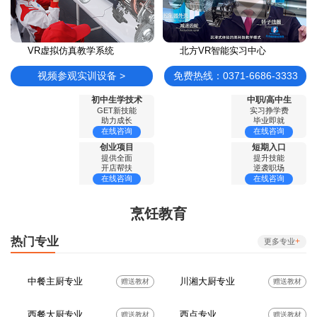
VR虚拟仿真教学系统
北方VR智能实习中心
视频参观实训设备 >
免费热线：0371-6686-3333
初中生学技术
中职/高中生
GET新技能
实习挣学费
助力成长
毕业即就
在线咨询
在线咨询
创业项目
短期入口
提供全面
提升技能
开店帮扶
逆袭职场
在线咨询
在线咨询
烹饪教育
热门专业
+
更多专业
中餐主厨专业
川湘大厨专业
赠送教材
赠送教材
西餐大厨专业
西点专业
赠送教材
赠送教材