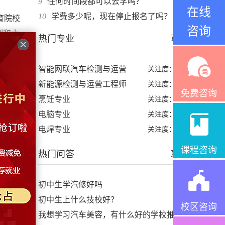
9
任何时间段都可以去学吗？
在线
10
学费多少呢，现在停止报名了吗？
育院校
咨询
训和小
热门专业
更多>
智能网联汽车检测与运营
关注度：98%
路扩
新能源检测与运营工程师
关注度：99%
免费咨询
烹饪专业
关注度：97%
电脑专业
了汽车
关注度：96%
电焊专业
-对不
关注度：97%
课程咨询
热门问答
更多>
初中生学汽修好吗
初中生上什么技校好？
校区咨询
我想学习汽车美容，有什么好的学校推