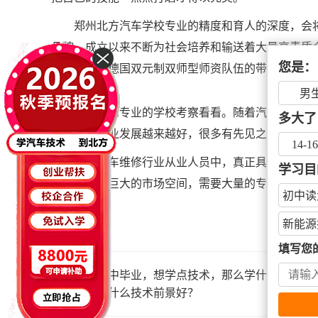
郑州北方汽车学校专业的精度和育人的深度，会
品牌，成立以来不断为社会培养和输送着大量高素质
您是：
班教学，在德国双元制双师型师资队伍的带领下，即
男
建议你到专业的学校考察看看。随着汽车消费市
多大了
大。汽修行业发展越来越好，很多有先见之明的人想
14-1
我国汽车维修行业从业人员中，真正具备诊断汽
学习目
行业具有着巨大的市场空间，需要大量的专业人才以
初中读
会错的。
新能源
填写您
上一篇：
初中毕业，想学点技术，那么学什么技术好
下一篇：
学什么技术前景好？