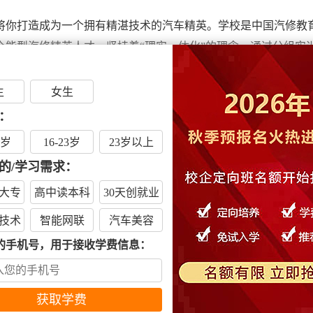
将你打造成为一个拥有精湛技术的汽车精英。学校是中国汽修教
全能型汽修精英人才。坚持着“理实一体化”的理念，通过分组实
使你是没基础，也能在短时间内提升技能水平。
生
女生
场的日渐火爆和汽车产业的迅速崛起，汽车维修人才的缺口正一
：
到学汽修是一个不错的选择。
6岁
16-23岁
23岁以上
车故障能力的高素质汽修人才不足从业人员的20%，这无疑说明
的/学习需求：
支撑其发展。所以初中毕业生可以学实用的汽修技能技术，这个绝
大专
高中读本科
30天创就业
技术
智能网联
汽车美容
的手机号，用于接收学费信息：
呢？