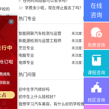
9
任何时间段都可以去学吗？
在线
10
学费多少呢，现在停止报名了吗？
学校的
咨询
术、师
热门专业
更多>
发展在
智能网联汽车检测与运营
关注度：98%
能够加
新能源检测与运营工程师
关注度：99%
免费咨询
烹饪专业
关注度：97%
电脑专业
关注度：96%
电焊专业
关注度：97%
课程咨询
将在招
热门问答
更多>
更多的
初中生学汽修好吗
初中生上什么技校好？
校区咨询
我想学习汽车美容，有什么好的学校推