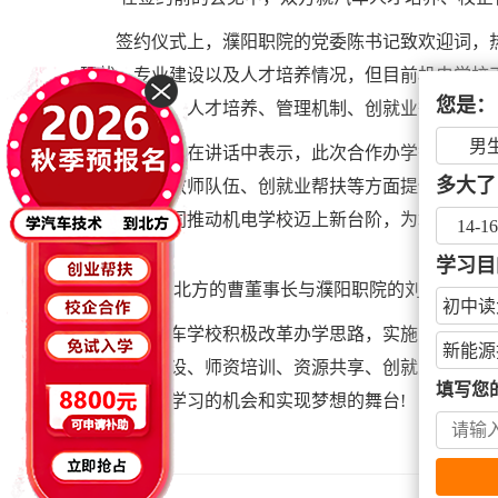
签约仪式上，濮阳职院的党委陈书记致欢迎词，
现状、专业建设以及人才培养情况，但目前机电学校
您是：
资队伍建设、人才培养、管理机制、创就业等方面给
男
曹董事长在讲话中表示，此次合作办学签约仪式
多大了
实训设备、教师队伍、创就业帮扶等方面提供帮扶，
强合作，共同推动机电学校迈上新台阶，为培养德才
14-1
学习目
随后，北方的曹董事长与濮阳职院的刘院长签署
初中读
北方汽车学校积极改革办学思路，实施的校校合
新能源
生、专业建设、师资培训、资源共享、创就业等方面
填写您
学生提供了学习的机会和实现梦想的舞台!