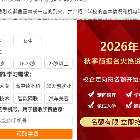
热烈欢迎曹董事长一定的到来，并介绍了学校的基本情况和机电
正处于成长阶段，办学经验不足，希望北方在学科建设、科研技
予大力支持。
生
女生
的举行，是双方求共赢、谋发展的良好开端!我们将为机电学校的
：
但机电学校的发展离不开院领导的大力支持，希望今后两所院校
兼备的高素质全能型汽车专业技术人才而努力!
6岁
16-23岁
23岁以上
的/学习需求：
了合作办学协议。
大专
高中读本科
30天创就业
作模式，标志着北方在河南省的办学规模进一步扩大，今后双方
技术
智能网联
汽车美容
互融互通，实现双赢。学生可以就近择校学习汽车相关专业，为
的手机号，用于接收学费信息：